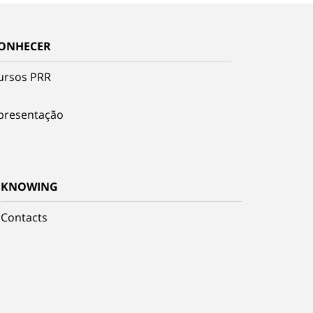
ONHECER
ursos PRR
presentação
KNOWING
Contacts