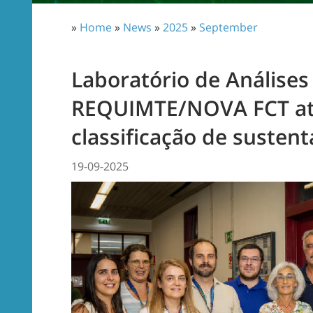
»
Home
»
News
»
2025
»
September
Laboratório de Análise
REQUIMTE/NOVA FCT ati
classificação de sustent
19-09-2025