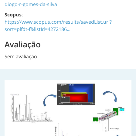
diogo-r-gomes-da-silva
Scopus
:
https://www.scopus.com/results/savedList.uri?
sort=plfdt-f&listId=4272186...
Avaliação
Sem avaliação