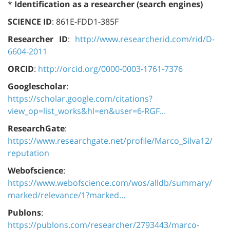
*
Identification as a researcher (search engines)
SCIENCE ID
: 861E-FDD1-385F
Researcher ID
:
http://www.researcherid.com/rid/D-
6604-2011
ORCID
:
http://orcid.org/0000-0003-1761-7376
Googlescholar
:
https://scholar.google.com/citations?
view_op=list_works&hl=en&user=6-RGF...
ResearchGate
:
https://www.researchgate.net/profile/Marco_Silva12/
reputation
Webofscience
:
https://www.webofscience.com/wos/alldb/summary/
marked/relevance/1?marked...
Publons
:
https://publons.com/researcher/2793443/marco-