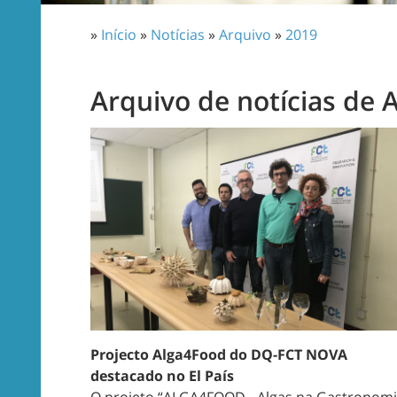
»
Início
»
Notícias
»
Arquivo
»
2019
Arquivo de notícias de A
Projecto Alga4Food do DQ-FCT NOVA
destacado no El País
O projeto “ALGA4FOOD - Algas na Gastronom