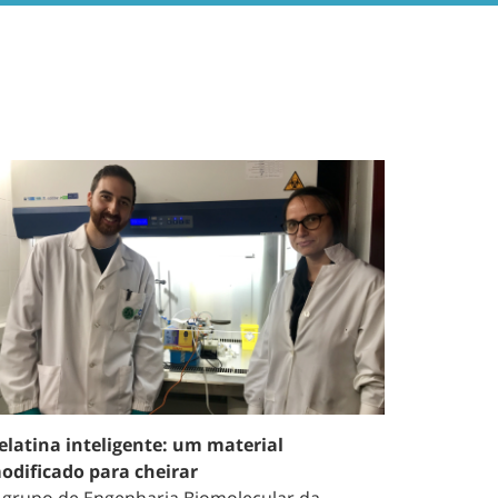
elatina inteligente: um material
odificado para cheirar
 grupo de Engenharia Biomolecular da