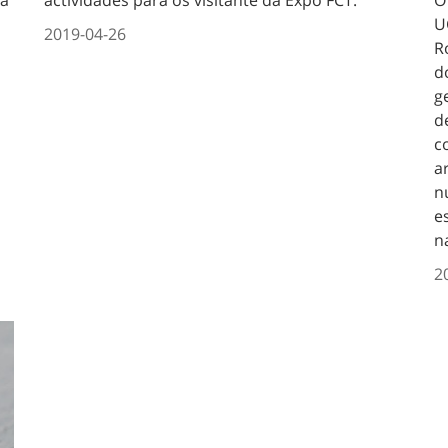
U
2019-04-26
R
d
g
d
c
a
n
e
n
2