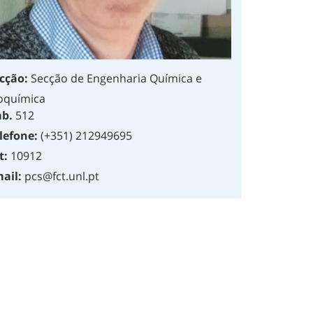
cção:
Secção de Engenharia Química e
oquímica
b.
512
lefone:
(+351) 212949695
t:
10912
ail:
pcs@fct.unl.pt