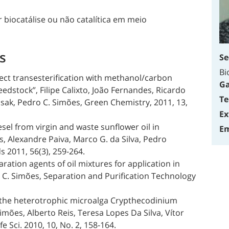
r biocatálise ou não catalítica em meio
s
Se
Bi
irect transesterification with methanol/carbon
Ga
edstock”, Filipe Calixto, João Fernandes, Ricardo
Te
isak, Pedro C. Simões, Green Chemistry, 2011, 13,
Ex
sel from virgin and waste sunflower oil in
Em
s, Alexandre Paiva, Marco G. da Silva, Pedro
ds 2011, 56(3), 259-264.
aration agents of oil mixtures for application in
C. Simões, Separation and Purification Technology
rom the heterotrophic microalga Crypthecodinium
mões, Alberto Reis, Teresa Lopes Da Silva, Vítor
 Sci. 2010, 10, No. 2, 158-164.