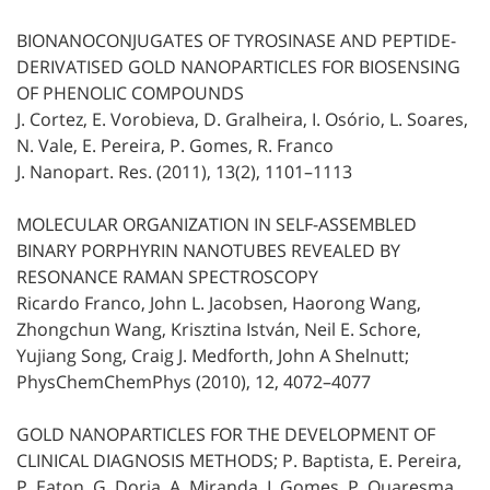
BIONANOCONJUGATES OF TYROSINASE AND PEPTIDE-
DERIVATISED GOLD NANOPARTICLES FOR BIOSENSING
OF PHENOLIC COMPOUNDS
J. Cortez, E. Vorobieva, D. Gralheira, I. Osório, L. Soares,
N. Vale, E. Pereira, P. Gomes, R. Franco
J. Nanopart. Res. (2011), 13(2), 1101–1113
MOLECULAR ORGANIZATION IN SELF-ASSEMBLED
BINARY PORPHYRIN NANOTUBES REVEALED BY
RESONANCE RAMAN SPECTROSCOPY
Ricardo Franco, John L. Jacobsen, Haorong Wang,
Zhongchun Wang, Krisztina István, Neil E. Schore,
Yujiang Song, Craig J. Medforth, John A Shelnutt;
PhysChemChemPhys (2010), 12, 4072–4077
GOLD NANOPARTICLES FOR THE DEVELOPMENT OF
CLINICAL DIAGNOSIS METHODS; P. Baptista, E. Pereira,
P. Eaton, G. Doria, A. Miranda, I. Gomes, P. Quaresma,