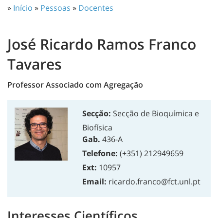
»
Início
»
Pessoas
»
Docentes
José Ricardo Ramos Franco
Tavares
Professor Associado com Agregação
Secção:
Secção de Bioquímica e
Biofísica
Gab.
436-A
Telefone:
(+351) 212949659
Ext:
10957
Email:
ricardo.franco@fct.unl.pt
Interesses Científicos