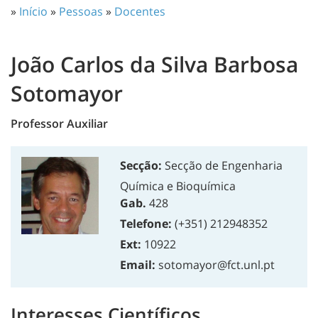
»
Início
»
Pessoas
»
Docentes
João Carlos da Silva Barbosa
Sotomayor
Professor Auxiliar
Secção:
Secção de Engenharia
Química e Bioquímica
Gab.
428
Telefone:
(+351) 212948352
Ext:
10922
Email:
sotomayor@fct.unl.pt
Interesses Científicos