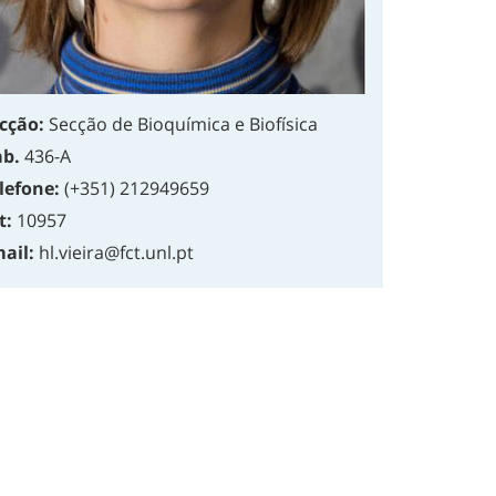
cção:
Secção de Bioquímica e Biofísica
b.
436-A
lefone:
(+351) 212949659
t:
10957
ail:
hl.vieira@fct.unl.pt