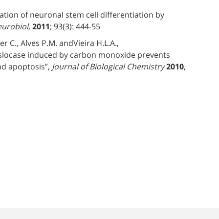
tion of neuronal stem cell differentiation by
urobiol,
2011
; 93(3): 444-55
r C., Alves P.M. andVieira H.L.A.,
anslocase induced by carbon monoxide prevents
d apoptosis”,
Journal of Biological Chemistry
2010
,