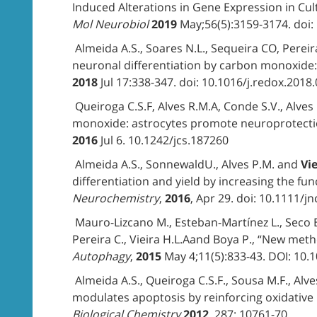
Induced Alterations in Gene Expression in Cul
Mol Neurobiol
2019
May;56(5):3159-3174. doi:
Almeida A.S., Soares N.L., Sequeira CO, Pereir
neuronal differentiation by carbon monoxide
2018
Jul 17:338-347. doi: 10.1016/j.redox.2018.
Queiroga C.S.F, Alves R.M.A, Conde S.V., Alves 
monoxide: astrocytes promote neuroprotect
2016
Jul 6. 10.1242/jcs.187260
Almeida A.S., SonnewaldU., Alves P.M. and
Vie
differentiation and yield by increasing the f
Neurochemistry
,
2016
, Apr 29. doi: 10.1111/j
Mauro-Lizcano M., Esteban-Martínez L., Seco E.
Pereira C., Vieira H.L.Aand Boya P., “New met
Autophagy
,
2015
May 4;11(5):833-43. DOI: 10
Almeida A.S., Queiroga C.S.F., Sousa M.F., Alv
modulates apoptosis by reinforcing oxidative 
Biological Chemistry
2012
, 287: 10761-70.