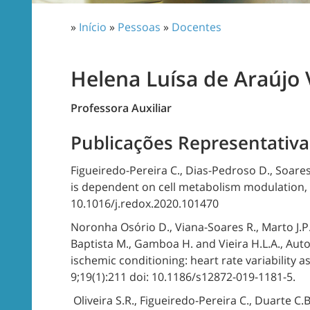
»
Início
»
Pessoas
»
Docentes
Helena Luísa de Araújo 
Professora Auxiliar
Publicações Representativa
Figueiredo-Pereira C., Dias-Pedroso D., Soares
is dependent on cell metabolism modulation,
10.1016/j.redox.2020.101470
Noronha Osório D., Viana-Soares R., Marto J.P
Baptista M., Gamboa H. and Vieira H.L.A., A
ischemic conditioning: heart rate variability 
9;19(1):211 doi: 10.1186/s12872-019-1181-5.
Oliveira S.R., Figueiredo-Pereira C., Duarte C.