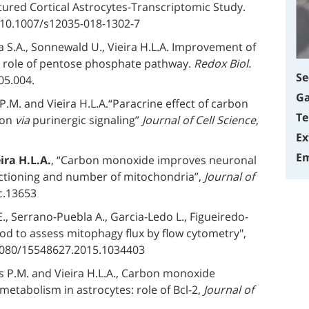
tured Cortical Astrocytes-Transcriptomic Study.
 10.1007/s12035-018-1302-7
a S.A., Sonnewald U., Vieira H.L.A. Improvement of
: role of pentose phosphate pathway.
Redox Biol.
Se
05.004.
Ga
P.M. and Vieira H.L.A.“Paracrine effect of carbon
Te
ion
via
purinergic signaling”
Journal of Cell Science
,
Ex
Em
ira H.L.A.
, “Carbon monoxide improves neuronal
unctioning and number of mitochondria”,
Journal of
nc.13653
, Serrano-Puebla A., Garcia-Ledo L., Figueiredo-
hod to assess mitophagy flux by flow cytometry",
.1080/15548627.2015.1034403
es P.M. and Vieira H.L.A., Carbon monoxide
metabolism in astrocytes: role of Bcl-2,
Journal of