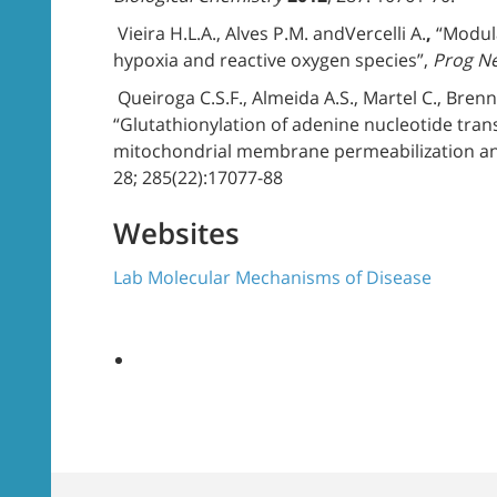
Vieira H.L.A., Alves P.M. andVercelli A.
,
“Modula
hypoxia and reactive oxygen species”,
Prog Ne
Queiroga C.S.F., Almeida A.S., Martel C., Brenne
“Glutathionylation of adenine nucleotide tr
mitochondrial membrane permeabilization an
28; 285(22):17077-88
Websites
Lab Molecular Mechanisms of Disease