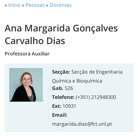
»
Início
»
Pessoas
»
Docentes
Ana Margarida Gonçalves
Carvalho Dias
Professora Auxiliar
Secção:
Secção de Engenharia
Química e Bioquímica
Gab.
526
Telefone:
(+351) 212948300
Ext:
10931
Email:
margarida.dias@fct.unl.pt