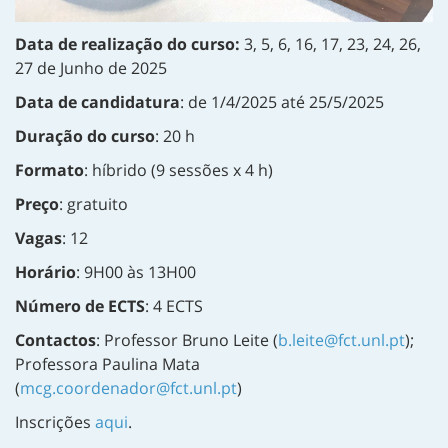
Data de realização do curso:
3, 5, 6, 16, 17, 23, 24, 26,
27 de Junho de 2025
Data de candidatura
: de 1/4/2025 até 25/5/2025
Duração do curso
: 20 h
Formato
: híbrido (9 sessões x 4 h)
Preço
: gratuito
Vagas
: 12
Horário
: 9H00 às 13H00
Número de ECTS
: 4 ECTS
Contactos
: Professor Bruno Leite (
b.leite@fct.unl.pt
);
Professora Paulina Mata
(
mcg.coordenador@fct.unl.pt
)
Inscrições
aqui
.