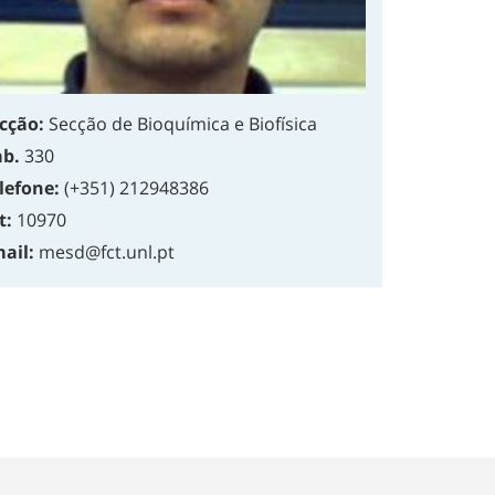
cção:
Secção de Bioquímica e Biofísica
b.
330
lefone:
(+351) 212948386
t:
10970
ail:
mesd@fct.unl.pt