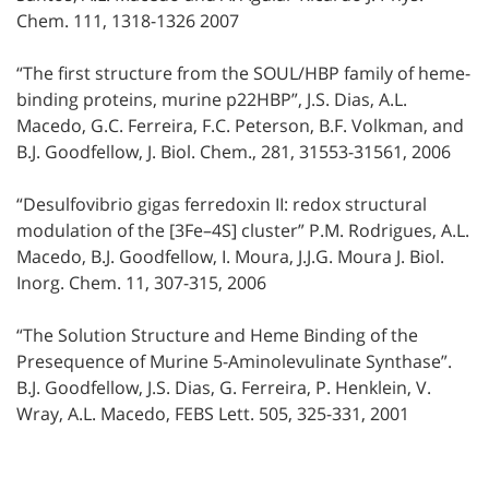
Chem. 111, 1318-1326 2007
“The first structure from the SOUL/HBP family of heme-
binding proteins, murine p22HBP”, J.S. Dias, A.L.
Macedo, G.C. Ferreira, F.C. Peterson, B.F. Volkman, and
B.J. Goodfellow, J. Biol. Chem., 281, 31553-31561, 2006
“Desulfovibrio gigas ferredoxin II: redox structural
modulation of the [3Fe–4S] cluster” P.M. Rodrigues, A.L.
Macedo, B.J. Goodfellow, I. Moura, J.J.G. Moura J. Biol.
Inorg. Chem. 11, 307-315, 2006
“The Solution Structure and Heme Binding of the
Presequence of Murine 5-Aminolevulinate Synthase”.
B.J. Goodfellow, J.S. Dias, G. Ferreira, P. Henklein, V.
Wray, A.L. Macedo, FEBS Lett. 505, 325-331, 2001