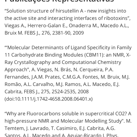
“Solution structure of hirsutellin A - new insights into
the active site and interacting interfaces of ribotoxins”,
Viegas A., Herrero-Galan E., Onaderra M., Macedo A.L.,
Bruix M. FEBS J., 276, 2381-90, 2009
“‘Molecular Determinants of Ligand Specificity in Family
11 Carbohydrate Binding Modules (CBM11): an NMR, X-
Ray Crystallography and Computational Chemistry
Approach”, A. Viegas, N. Brás, N. Cerqueira, P.A.
Fernandes, J.A.M. Prates, C.M.G.A. Fontes, M. Bruix, M.J.
Romão, A.L. Carvalho, M.J. Ramos, A.L. Macedo, E.J.
Cabrita, FEBS J., 275, 2524-2535, 2008
(doi:10.1111/j.1742-4658.2008.06401.x)
“Why are Fluorocarbons soluble in supercritical CO2? A
high-pressure NMR and Molecular Modelling Study”. M.
Temtem, J. Lavrado, T. Casimiro, E.J. Cabrita, A.G.
Santos, A.L. Macedo and A. Aguiar-Ricardo J. Phys.