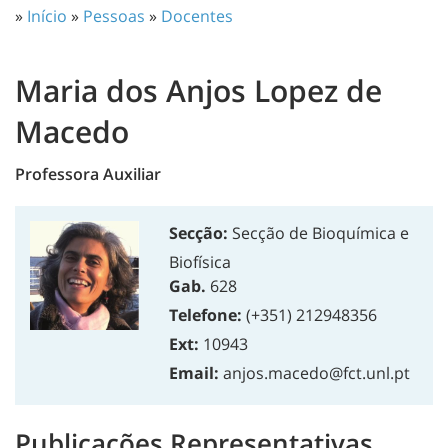
»
Início
»
Pessoas
»
Docentes
Maria dos Anjos Lopez de
Macedo
Professora Auxiliar
Secção:
Secção de Bioquímica e
Biofísica
Gab.
628
Telefone:
(+351) 212948356
Ext:
10943
Email:
anjos.macedo@fct.unl.pt
Publicações Representativas