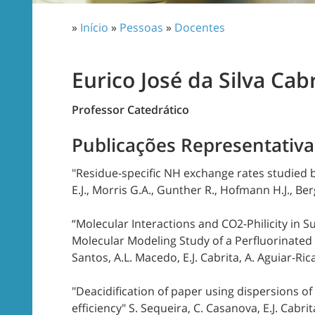
»
Início
»
Pessoas
»
Docentes
Eurico José da Silva Cab
Professor Catedrático
Publicações Representativa
"Residue-specific NH exchange rates studied 
E.J., Morris G.A., Gunther R., Hofmann H.J., Ber
“Molecular Interactions and CO2-Philicity in 
Molecular Modeling Study of a Perfluorinated
Santos, A.L. Macedo, E.J. Cabrita, A. Aguiar-Ri
"Deacidification of paper using dispersions o
efficiency" S. Sequeira, C. Casanova, E.J. Cabrit