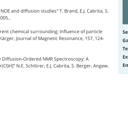
NOE and diffusion studies" T. Brand, E.J. Cabrita, S.
005..
rent chemical surrounding: Influence of particle
Se
J. Kärger, Journal of Magnetic Resonance, 157, 124-
Ga
Te
Ex
by Diffusion-Ordered NMR Spectroscopy: A
Em
l)H]” N.E. Schlörer, E.J. Cabrita, S. Berger, Angew.