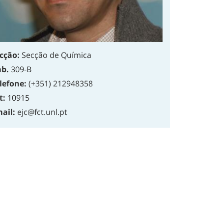
cção:
Secção de Química
b.
309-B
lefone:
(+351) 212948358
t:
10915
ail:
ejc@fct.unl.pt