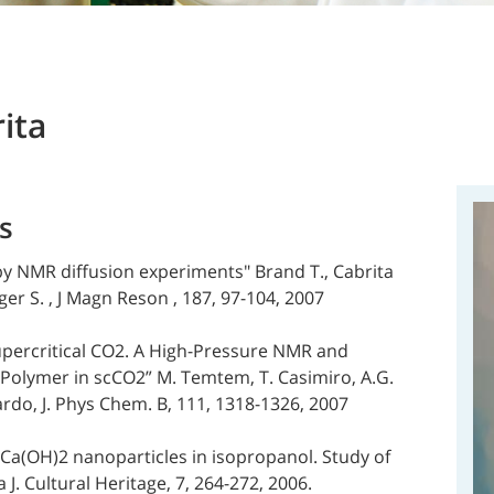
rita
s
by NMR diffusion experiments" Brand T., Cabrita
ger S. , J Magn Reson , 187, 97-104, 2007
Supercritical CO2. A High-Pressure NMR and
 Polymer in scCO2” M. Temtem, T. Casimiro, A.G.
cardo, J. Phys Chem. B, 111, 1318-1326, 2007
f Ca(OH)2 nanoparticles in isopropanol. Study of
a J. Cultural Heritage, 7, 264-272, 2006.