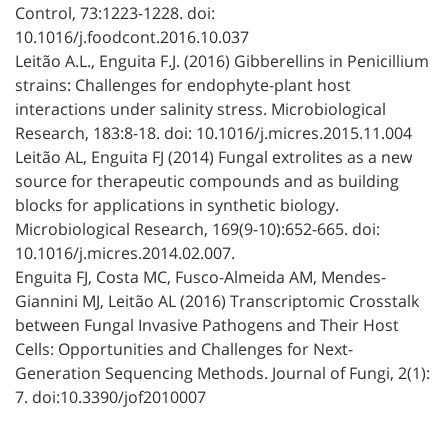
Control, 73:1223-1228. doi:
10.1016/j.foodcont.2016.10.037
Leitão A.L., Enguita F.J. (2016) Gibberellins in Penicillium
strains: Challenges for endophyte-plant host
interactions under salinity stress. Microbiological
Research, 183:8-18. doi: 10.1016/j.micres.2015.11.004
Leitão AL, Enguita FJ (2014) Fungal extrolites as a new
source for therapeutic compounds and as building
blocks for applications in synthetic biology.
Microbiological Research, 169(9-10):652-665. doi:
10.1016/j.micres.2014.02.007.
Enguita FJ, Costa MC, Fusco-Almeida AM, Mendes-
Giannini MJ, Leitão AL (2016) Transcriptomic Crosstalk
between Fungal Invasive Pathogens and Their Host
Cells: Opportunities and Challenges for Next-
Generation Sequencing Methods. Journal of Fungi, 2(1):
7. doi:10.3390/jof2010007