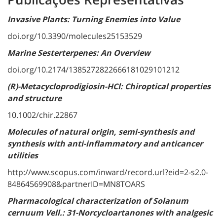
Invasive Plants: Turning Enemies into Value
doi.org/10.3390/molecules25153529
Marine Sesterterpenes: An Overview
doi.org/10.2174/1385272822666181029101212
(R)-Metacycloprodigiosin-HCl: Chiroptical properties
and structure
10.1002/chir.22867
Molecules of natural origin, semi-synthesis and
synthesis with anti-inflammatory and anticancer
utilities
http://www.scopus.com/inward/record.url?eid=2-s2.0-
84864569908&partnerID=MN8TOARS
Pharmacological characterization of Solanum
cernuum Vell.: 31-Norcycloartanones with analgesic