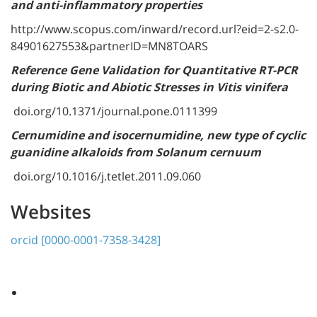
and anti-inflammatory properties
http://www.scopus.com/inward/record.url?eid=2-s2.0-
84901627553&partnerID=MN8TOARS
Reference Gene Validation for Quantitative RT-PCR
during Biotic and Abiotic Stresses in Vitis vinifera
doi.org/10.1371/journal.pone.0111399
Cernumidine and isocernumidine, new type of cyclic
guanidine alkaloids from Solanum cernuum
doi.org/10.1016/j.tetlet.2011.09.060
Websites
orcid [0000-0001-7358-3428]