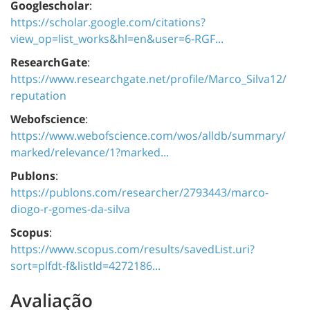
Googlescholar
:
https://scholar.google.com/citations?
view_op=list_works&hl=en&user=6-RGF...
ResearchGate
:
https://www.researchgate.net/profile/Marco_Silva12/
reputation
Webofscience
:
https://www.webofscience.com/wos/alldb/summary/
marked/relevance/1?marked...
Publons
:
https://publons.com/researcher/2793443/marco-
diogo-r-gomes-da-silva
Scopus
:
https://www.scopus.com/results/savedList.uri?
sort=plfdt-f&listId=4272186...
Avaliação