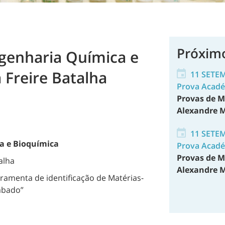
Próxim
genharia Química e
 Freire Batalha
11 SETE
Prova Acad
Provas de M
Alexandre M
11 SETE
a e Bioquímica
Prova Acad
Provas de M
alha
Alexandre M
amenta de identificação de Matérias-
abado”